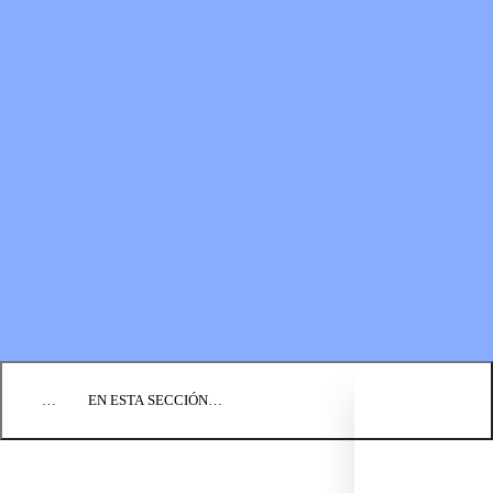
RECURSOS
LOS FONDOS PARA EL
Boletines
MINISTERIO
Guías de oración
Formas de donar
Vídeos
Donaciones planificadas
Fundación BIC
Estados financieros
BLOG
EVENTOS
ENCUENTRE UNA IGLESIA
EMPLEO
COMUNIQUÉMONOS
DONAR
…
EN ESTA SECCIÓN…
CULTURA Y PERSPECTIVAS