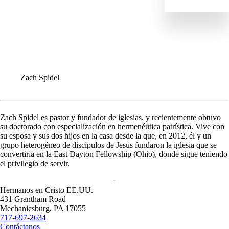
IMPACTO
NOTICIAS
PERFILES
RECURSOS
TODAS LAS HISTORIAS
Zach Spidel
Zach Spidel es pastor y fundador de iglesias, y recientemente obtuvo
su doctorado con especialización en hermenéutica patrística. Vive con
su esposa y sus dos hijos en la casa desde la que, en 2012, él y un
grupo heterogéneo de discípulos de Jesús fundaron la iglesia que se
convertiría en la East Dayton Fellowship (Ohio), donde sigue teniendo
el privilegio de servir.
Hermanos en Cristo EE.UU.
431 Grantham Road
Mechanicsburg,
PA
17055
717-697-2634
Contáctanos