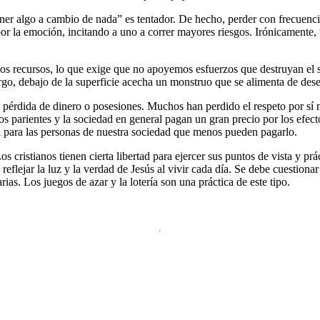
ener algo a cambio de nada” es tentador. De hecho, perder con frecuenci
por la emoción, incitando a uno a correr mayores riesgos. Irónicamente
os recursos, lo que exige que no apoyemos esfuerzos que destruyan el su
rgo, debajo de la superficie acecha un monstruo que se alimenta de dese
érdida de dinero o posesiones. Muchos han perdido el respeto por sí mis
los parientes y la sociedad en general pagan un gran precio por los efect
l para las personas de nuestra sociedad que menos pueden pagarlo.
 cristianos tienen cierta libertad para ejercer sus puntos de vista y p
eflejar la luz y la verdad de Jesús al vivir cada día. Se debe cuestion
ias. Los juegos de azar y la lotería son una práctica de este tipo.