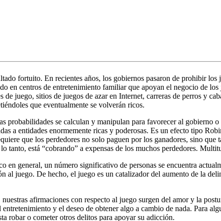
ltado fortuito. En recientes años, los gobiernos pasaron de prohibir los
do en centros de entretenimiento familiar que apoyan el negocio de los
s de juego, sitios de juegos de azar en Internet, carreras de perros y ca
metiéndoles que eventualmente se volverán ricos.
Las probabilidades se calculan y manipulan para favorecer al gobierno o
didas a entidades enormemente ricas y poderosas. Es un efecto tipo Robi
 requiere que los perdedores no solo paguen por los ganadores, sino que 
 lo tanto, está “cobrando” a expensas de los muchos perdedores. Multi
co en general, un número significativo de personas se encuentra actualm
 al juego. De hecho, el juego es un catalizador del aumento de la delincu
uestras afirmaciones con respecto al juego surgen del amor y la postura 
del entretenimiento y el deseo de obtener algo a cambio de nada. Para al
sta robar o cometer otros delitos para apoyar su adicción.