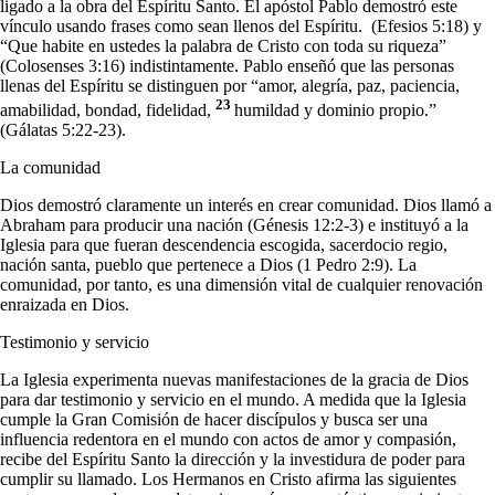
ligado a la obra del Espíritu Santo. El apóstol Pablo demostró este
vínculo usando frases como sean llenos del Espíritu. (Efesios 5:18) y
“Que habite en ustedes la palabra de Cristo con toda su riqueza”
(Colosenses 3:16) indistintamente. Pablo enseñó que las personas
llenas del Espíritu se distinguen por “amor, alegría, paz, paciencia,
23
amabilidad, bondad, fidelidad,
humildad y dominio propio.”
(Gálatas 5:22-23).
La comunidad
Dios demostró claramente un interés en crear comunidad. Dios llamó a
Abraham para producir una nación (Génesis 12:2-3) e instituyó a la
Iglesia para que fueran descendencia escogida, sacerdocio regio,
nación santa, pueblo que pertenece a Dios (1 Pedro 2:9). La
comunidad, por tanto, es una dimensión vital de cualquier renovación
enraizada en Dios.
Testimonio y servicio
La Iglesia experimenta nuevas manifestaciones de la gracia de Dios
para dar testimonio y servicio en el mundo. A medida que la Iglesia
cumple la Gran Comisión de hacer discípulos y busca ser una
influencia redentora en el mundo con actos de amor y compasión,
recibe del Espíritu Santo la dirección y la investidura de poder para
cumplir su llamado. Los Hermanos en Cristo afirma las siguientes