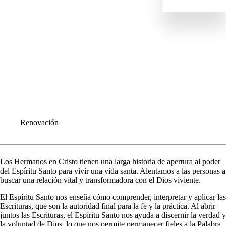
Valores fundamentales
Artículos de Fe y Doctrina
Posiciones
El Manual de Doctrina y Gobierno
HISTORIA
ESTRUCTURA DE LIDERAZGO
LAS CONFERENCIAS REGIONALES
CONGREGACIONES
INFORME ANUALE
COMUNIQUÉMONOS
Renovación
Los Hermanos en Cristo tienen una larga historia de apertura al poder
del Espíritu Santo para vivir una vida santa. Alentamos a las personas a
buscar una relación vital y transformadora con el Dios viviente.
El Espíritu Santo nos enseña cómo comprender, interpretar y aplicar las
Escrituras, que son la autoridad final para la fe y la práctica. Al abrir
juntos las Escrituras, el Espíritu Santo nos ayuda a discernir la verdad y
la voluntad de Dios, lo que nos permite permanecer fieles a la Palabra