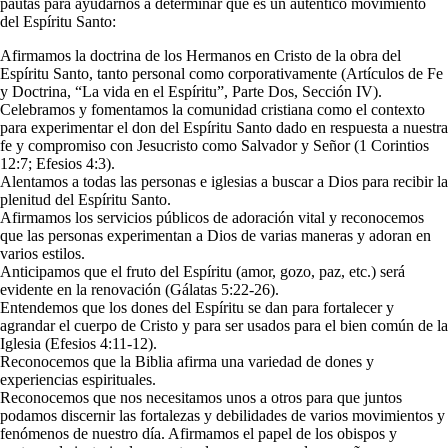
pautas para ayudarnos a determinar qué es un auténtico movimiento
del Espíritu Santo:
Afirmamos la doctrina de los Hermanos en Cristo de la obra del
Espíritu Santo, tanto personal como corporativamente (Artículos de Fe
y Doctrina, “La vida en el Espíritu”, Parte Dos, Sección IV).
Celebramos y fomentamos la comunidad cristiana como el contexto
para experimentar el don del Espíritu Santo dado en respuesta a nuestra
fe y compromiso con Jesucristo como Salvador y Señor (1 Corintios
12:7; Efesios 4:3).
Alentamos a todas las personas e iglesias a buscar a Dios para recibir la
plenitud del Espíritu Santo.
Afirmamos los servicios públicos de adoración vital y reconocemos
que las personas experimentan a Dios de varias maneras y adoran en
varios estilos.
Anticipamos que el fruto del Espíritu (amor, gozo, paz, etc.) será
evidente en la renovación (Gálatas 5:22-26).
Entendemos que los dones del Espíritu se dan para fortalecer y
agrandar el cuerpo de Cristo y para ser usados ​​para el bien común de la
Iglesia (Efesios 4:11-12).
Reconocemos que la Biblia afirma una variedad de dones y
experiencias espirituales.
Reconocemos que nos necesitamos unos a otros para que juntos
podamos discernir las fortalezas y debilidades de varios movimientos y
fenómenos de nuestro día. Afirmamos el papel de los obispos y