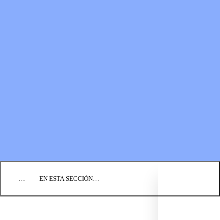
RECURSOS
LOS FONDOS PARA EL
Boletines
MINISTERIO
Guías de oración
Formas de donar
Vídeos
Donaciones planificadas
Fundación BIC
Estados financieros
BLOG
EVENTOS
ENCUENTRE UNA IGLESIA
EMPLEO
COMUNIQUÉMONOS
DONAR
…
EN ESTA SECCIÓN…
LO QUE CREEMOS