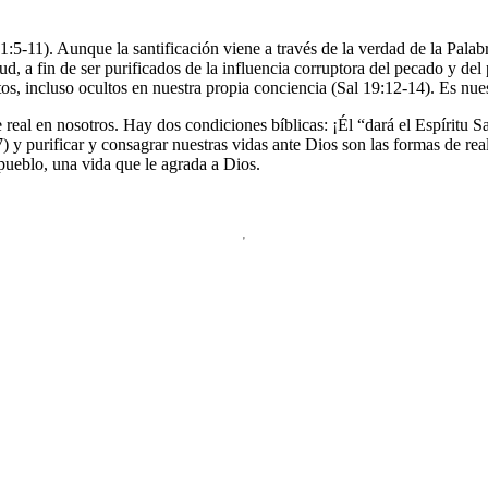
:5-11). Aunque la santificación viene a través de la verdad de la Palabr
d, a fin de ser purificados de la influencia corruptora del pecado y d
tos, incluso ocultos en nuestra propia conciencia (Sal 19:12-14). Es nu
 real en nosotros. Hay dos condiciones bíblicas: ¡Él “dará el Espíritu 
:7) y purificar y consagrar nuestras vidas ante Dios son las formas de re
 pueblo, una vida que le agrada a Dios.