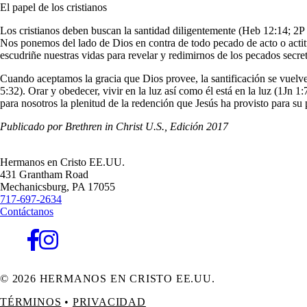
El papel de los cristianos
Los cristianos deben buscan la santidad diligentemente (Heb 12:14; 2P 1
Nos ponemos del lado de Dios en contra de todo pecado de acto o actitu
escudriñe nuestras vidas para revelar y redimirnos de los pecados secre
Cuando aceptamos la gracia que Dios provee, la santificación se vuelve
5:32). Orar y obedecer, vivir en la luz así como él está en la luz (1Jn 1
para nosotros la plenitud de la redención que Jesús ha provisto para su
Publicado por Brethren in Christ U.S., Edición 2017
Hermanos en Cristo EE.UU.
431 Grantham Road
Mechanicsburg,
PA
17055
717-697-2634
Contáctanos
© 2026 HERMANOS EN CRISTO EE.UU.
TÉRMINOS
•
PRIVACIDAD