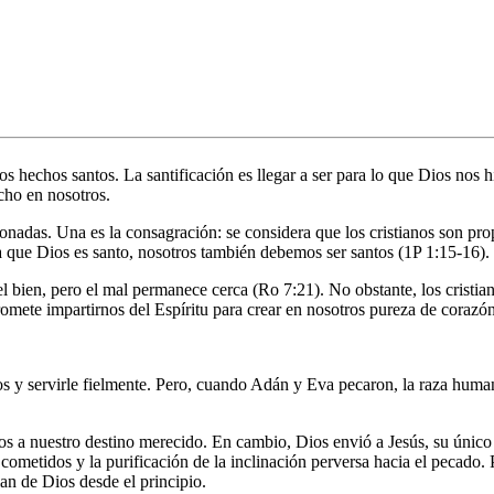
mos hechos santos. La santificación es llegar a ser para lo que Dios nos
echo en nosotros.
acionadas. Una es la consagración: se considera que los cristianos son p
 a que Dios es santo, nosotros también debemos ser santos (1P 1:15-16).
 bien, pero el mal permanece cerca (Ro 7:21). No obstante, los cristi
romete impartirnos del Espíritu para crear en nosotros pureza de corazó
y servirle fielmente. Pero, cuando Adán y Eva pecaron, la raza humana 
s a nuestro destino merecido. En cambio, Dios envió a Jesús, su único 
ometidos y la purificación de la inclinación perversa hacia el pecado. 
lan de Dios desde el principio.