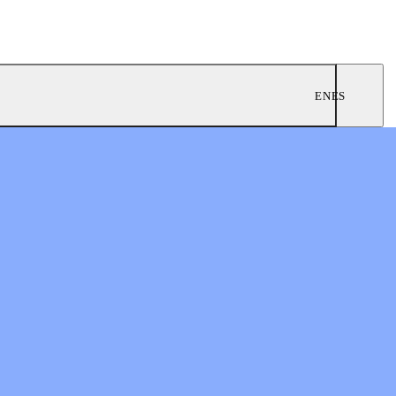
EN
ES
0
nes prósperas
n