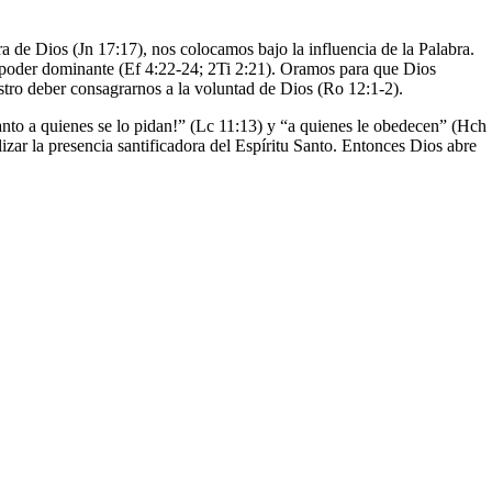
a de Dios (Jn 17:17), nos colocamos bajo la influencia de la Palabra.
el poder dominante (Ef 4:22-24; 2Ti 2:21). Oramos para que Dios
estro deber consagrarnos a la voluntad de Dios (Ro 12:1-2).
Santo a quienes se lo pidan!” (Lc 11:13) y “a quienes le obedecen” (Hch
alizar la presencia santificadora del Espíritu Santo. Entonces Dios abre