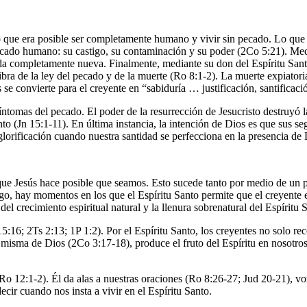
ó que era posible ser completamente humano y vivir sin pecado. Lo que 
 pecado humano: su castigo, su contaminación y su poder (2Co 5:21). Med
vida completamente nueva. Finalmente, mediante su don del Espíritu Sant
libra de la ley del pecado y de la muerte (Ro 8:1-2). La muerte expiatori
 se convierte para el creyente en “sabiduría … justificación, santificac
íntomas del pecado. El poder de la resurrección de Jesucristo destruyó 
to (Jn 15:1-11). En última instancia, la intención de Dios es que sus se
 glorificación cuando nuestra santidad se perfecciona en la presencia de
que Jesús hace posible que seamos. Esto sucede tanto por medio de un p
go, hay momentos en los que el Espíritu Santo permite que el creyente 
el crecimiento espiritual natural y la llenura sobrenatural del Espíritu 
 15:16; 2Ts 2:13; 1P 1:2). Por el Espíritu Santo, los creyentes no solo 
n misma de Dios (2Co 3:17-18), produce el fruto del Espíritu en nosotr
Ro 12:1-2). Él da alas a nuestras oraciones (Ro 8:26-27; Jud 20-21), vo
ecir cuando nos insta a vivir en el Espíritu Santo.