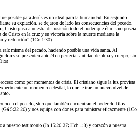
fue posible para Jesús es un ideal para la humanidad. En segundo
iante su expiación, se dejaron de lado las consecuencias del pecado.
o, Cristo puso a nuestra disposición todo el poder que él mismo poseia
a de Cristo en la cruz y su victoria sobre la muerte mediante la
ión y redención” (1Co 1:30).
la raíz misma del pecado, haciendo posible una vida santa. Al
guidores se presenten ante él en perfecta santidad de alma y cuerpo, sin
 Dios
roceso como por momentos de crisis. El cristiano sigue la luz provista
experimente un momento celestial, lo que le trae un nuevo nivel de
Santo.
reconocen el pecado, sino que también encuentran el poder de Dios
os (Gá 5:22-26) y nos equipa con dones para ministrar eficazmente (1Co
z a nuestro testimonio (Jn 15:26-27; Hch 1:8) y corazón a nuestra