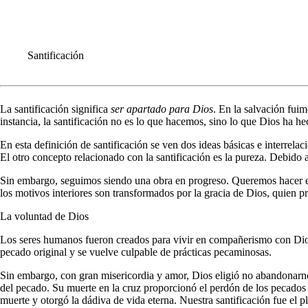
INFORME ANUALE
COMUNIQUÉMONOS
Santificación
La santificación significa
ser apartado para Dios
. En la salvación fui
instancia, la santificación no es lo que hacemos, sino lo que Dios ha h
En esta definición de santificación se ven dos ideas básicas e interrel
El otro concepto relacionado con la santificación es la pureza. Debido
Sin embargo, seguimos siendo una obra en progreso. Queremos hacer el
los motivos interiores son transformados por la gracia de Dios, quien p
La voluntad de Dios
Los seres humanos fueron creados para vivir en compañerismo con Dios 
pecado original y se vuelve culpable de prácticas pecaminosas.
Sin embargo, con gran misericordia y amor, Dios eligió no abandonarno
del pecado. Su muerte en la cruz proporcionó el perdón de los pecados c
muerte y otorgó la dádiva de vida eterna. Nuestra santificación fue el p