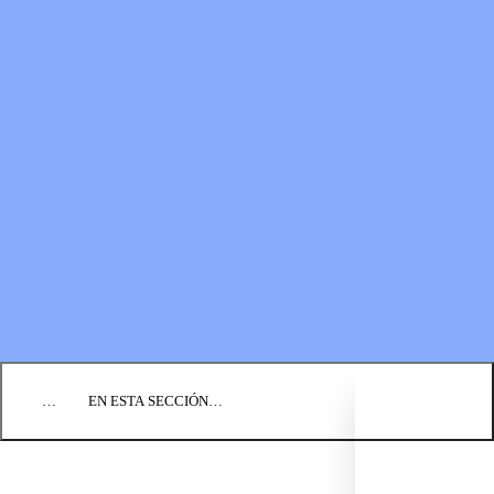
RECURSOS
LOS FONDOS PARA EL
Boletines
MINISTERIO
Guías de oración
Formas de donar
Vídeos
Donaciones planificadas
Fundación BIC
Estados financieros
BLOG
EVENTOS
ENCUENTRE UNA IGLESIA
EMPLEO
COMUNIQUÉMONOS
DONAR
…
EN ESTA SECCIÓN…
CULTURA Y PERSPECTIVAS