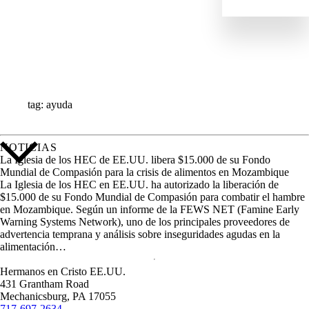
IMPACTO
NOTICIAS
PERFILES
RECURSOS
TODAS LAS HISTORIAS
tag: ayuda
NOTICIAS
La Iglesia de los HEC de EE.UU. libera $15.000 de su Fondo
Mundial de Compasión para la crisis de alimentos en Mozambique
La Iglesia de los HEC en EE.UU. ha autorizado la liberación de
$15.000 de su Fondo Mundial de Compasión para combatir el hambre
en Mozambique. Según un informe de la FEWS NET (Famine Early
Warning Systems Network), uno de los principales proveedores de
advertencia temprana y análisis sobre inseguridades agudas en la
alimentación…
Hermanos en Cristo EE.UU.
431 Grantham Road
Mechanicsburg,
PA
17055
717-697-2634