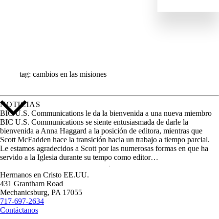
IMPACTO
NOTICIAS
PERFILES
RECURSOS
TODAS LAS HISTORIAS
tag: cambios en las misiones
NOTICIAS
BIC U.S. Communications le da la bienvenida a una nueva miembro
BIC U.S. Communications se siente entusiasmada de darle la
bienvenida a Anna Haggard a la posición de editora, mientras que
Scott McFadden hace la transición hacia un trabajo a tiempo parcial.
Le estamos agradecidos a Scott por las numerosas formas en que ha
servido a la Iglesia durante su tempo como editor…
Hermanos en Cristo EE.UU.
431 Grantham Road
Mechanicsburg,
PA
17055
717-697-2634
Contáctanos