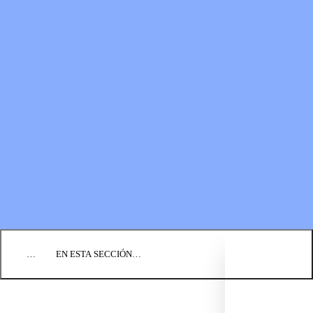
RECURSOS
LOS FONDOS PARA EL
Boletines
MINISTERIO
Guías de oración
Formas de donar
Vídeos
Donaciones planificadas
Fundación BIC
Estados financieros
BLOG
EVENTOS
ENCUENTRE UNA IGLESIA
EMPLEO
COMUNIQUÉMONOS
DONAR
…
EN ESTA SECCIÓN…
CULTURA Y PERSPECTIVAS