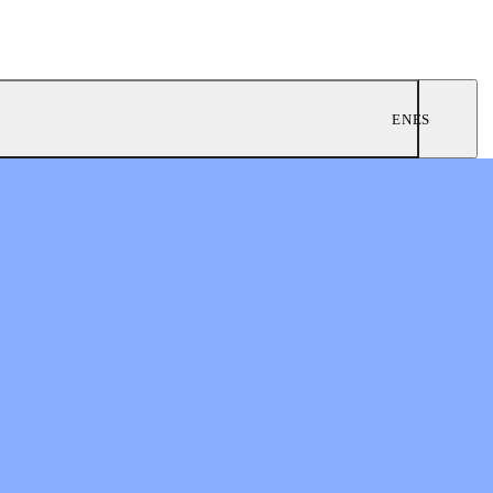
EN
ES
0
nes prósperas
n