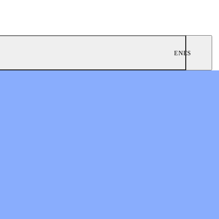
EN
ES
0
nes prósperas
n