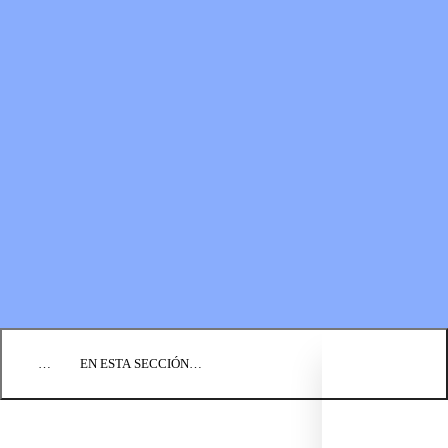
RECURSOS
LOS FONDOS PARA EL
Boletines
MINISTERIO
Guías de oración
Formas de donar
Vídeos
Donaciones planificadas
Fundación BIC
Estados financieros
BLOG
EVENTOS
ENCUENTRE UNA IGLESIA
EMPLEO
COMUNIQUÉMONOS
DONAR
…
EN ESTA SECCIÓN…
REZA