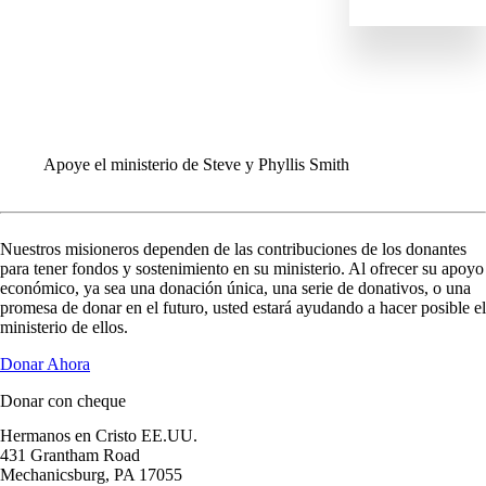
ENVIAR
IR
DANOS
EQUIPO MUNDIAL
INFORMACIÓN PARA LAS CONGREGACIONES
Apoye el ministerio de Steve y Phyllis Smith
Nuestros misioneros dependen de las contribuciones de los donantes
para tener fondos y sostenimiento en su ministerio. Al ofrecer su apoyo
económico, ya sea una donación única, una serie de donativos, o una
promesa de donar en el futuro, usted estará ayudando a hacer posible el
ministerio de ellos.
Donar Ahora
Donar con cheque
Hermanos en Cristo EE.UU.
431 Grantham Road
Mechanicsburg,
PA
17055