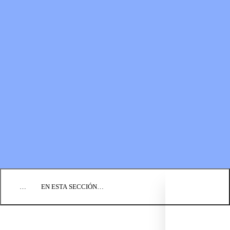
RECURSOS
LOS FONDOS PARA EL
Boletines
MINISTERIO
Guías de oración
Formas de donar
Vídeos
Donaciones planificadas
Fundación BIC
Estados financieros
BLOG
EVENTOS
ENCUENTRE UNA IGLESIA
EMPLEO
COMUNIQUÉMONOS
DONAR
…
EN ESTA SECCIÓN…
REZA