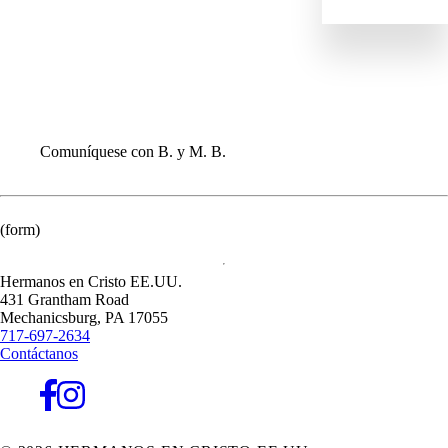
ENVIAR
IR
DANOS
EQUIPO MUNDIAL
INFORMACIÓN PARA LAS CONGREGACIONES
Comuníquese con B. y M. B.
(form)
Hermanos en Cristo EE.UU.
431 Grantham Road
Mechanicsburg,
PA
17055
717-697-2634
Contáctanos