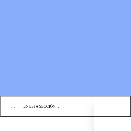
RECURSOS
LOS FONDOS PARA EL
Boletines
MINISTERIO
Guías de oración
Formas de donar
Vídeos
Donaciones planificadas
Fundación BIC
Estados financieros
BLOG
EVENTOS
ENCUENTRE UNA IGLESIA
EMPLEO
COMUNIQUÉMONOS
DONAR
…
EN ESTA SECCIÓN…
REZA