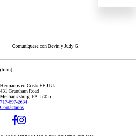
ENVIAR
IR
DANOS
EQUIPO MUNDIAL
INFORMACIÓN PARA LAS CONGREGACIONES
Comuníquese con Bevin y Judy G.
(form)
Hermanos en Cristo EE.UU.
431 Grantham Road
Mechanicsburg,
PA
17055
717-697-2634
Contáctanos