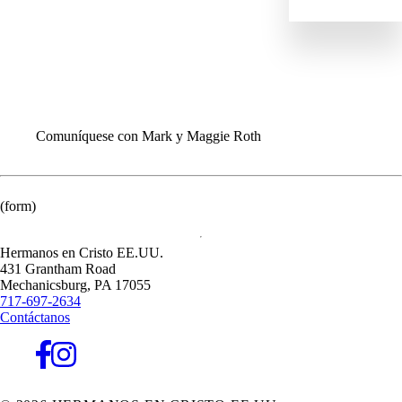
ENVIAR
IR
DANOS
EQUIPO MUNDIAL
INFORMACIÓN PARA LAS CONGREGACIONES
Comuníquese con Mark y Maggie Roth
(form)
Hermanos en Cristo EE.UU.
431 Grantham Road
Mechanicsburg,
PA
17055
717-697-2634
Contáctanos