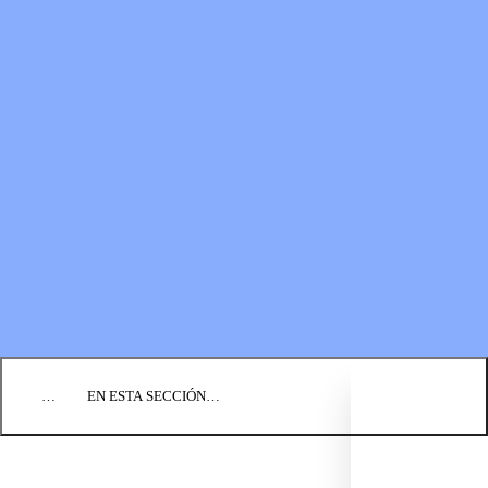
RECURSOS
LOS FONDOS PARA EL
Boletines
MINISTERIO
Guías de oración
Formas de donar
Vídeos
Donaciones planificadas
Fundación BIC
Estados financieros
BLOG
EVENTOS
ENCUENTRE UNA IGLESIA
EMPLEO
COMUNIQUÉMONOS
DONAR
…
EN ESTA SECCIÓN…
REZA