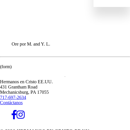
ENVIAR
IR
DANOS
EQUIPO MUNDIAL
INFORMACIÓN PARA LAS CONGREGACIONES
Ore por M. and Y. L.
(form)
Hermanos en Cristo EE.UU.
431 Grantham Road
Mechanicsburg,
PA
17055
717-697-2634
Contáctanos