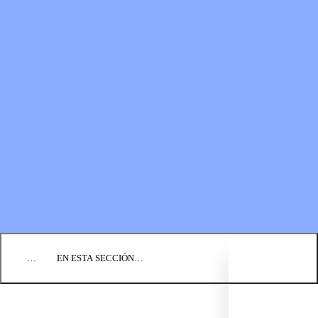
RECURSOS
LOS FONDOS PARA EL
Boletines
MINISTERIO
Guías de oración
Formas de donar
Vídeos
Donaciones planificadas
Fundación BIC
Estados financieros
BLOG
EVENTOS
ENCUENTRE UNA IGLESIA
EMPLEO
COMUNIQUÉMONOS
DONAR
…
EN ESTA SECCIÓN…
REZA