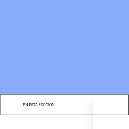
RECURSOS
LOS FONDOS PARA EL
Boletines
MINISTERIO
Guías de oración
Formas de donar
Vídeos
Donaciones planificadas
Fundación BIC
Estados financieros
BLOG
EVENTOS
ENCUENTRE UNA IGLESIA
EMPLEO
COMUNIQUÉMONOS
DONAR
…
EN ESTA SECCIÓN…
REZA