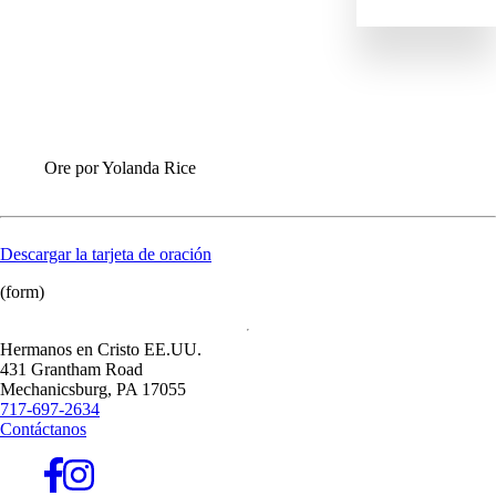
ENVIAR
IR
DANOS
EQUIPO MUNDIAL
INFORMACIÓN PARA LAS CONGREGACIONES
Ore por Yolanda Rice
Descargar la tarjeta de oración
(form)
Hermanos en Cristo EE.UU.
431 Grantham Road
Mechanicsburg,
PA
17055
717-697-2634
Contáctanos