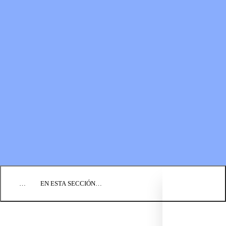
RECURSOS
LOS FONDOS PARA EL
Boletines
MINISTERIO
Guías de oración
Formas de donar
Vídeos
Donaciones planificadas
Fundación BIC
Estados financieros
BLOG
EVENTOS
ENCUENTRE UNA IGLESIA
EMPLEO
COMUNIQUÉMONOS
DONAR
…
EN ESTA SECCIÓN…
DENOMINACIÓN DE BIC EN EE. UU.