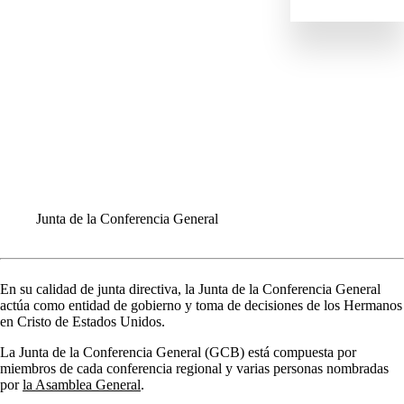
HISTORIA
ESTRUCTURA DE LIDERAZGO
Asamblea General
Junta de la Conferencia General
Consejo de Liderazgo
Comisiones
LAS CONFERENCIAS REGIONALES
CONGREGACIONES
INFORME ANUALE
COMUNIQUÉMONOS
Junta de la Conferencia General
En su calidad de junta directiva, la Junta de la Conferencia General
actúa como entidad de gobierno y toma de decisiones de los Hermanos
en Cristo de Estados Unidos.
La Junta de la Conferencia General (GCB) está compuesta por
miembros de cada conferencia regional y varias personas nombradas
por
la Asamblea General
.