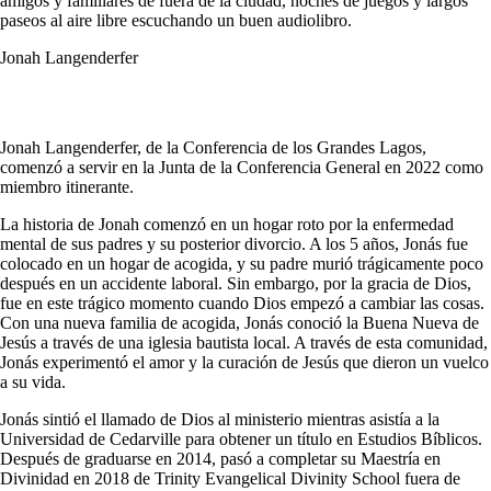
amigos y familiares de fuera de la ciudad, noches de juegos y largos
paseos al aire libre escuchando un buen audiolibro.
Jonah Langenderfer
Jonah Langenderfer, de la Conferencia de los Grandes Lagos,
comenzó a servir en la Junta de la Conferencia General en 2022 como
miembro itinerante.
La historia de Jonah comenzó en un hogar roto por la enfermedad
mental de sus padres y su posterior divorcio. A los 5 años, Jonás fue
colocado en un hogar de acogida, y su padre murió trágicamente poco
después en un accidente laboral. Sin embargo, por la gracia de Dios,
fue en este trágico momento cuando Dios empezó a cambiar las cosas.
Con una nueva familia de acogida, Jonás conoció la Buena Nueva de
Jesús a través de una iglesia bautista local. A través de esta comunidad,
Jonás experimentó el amor y la curación de Jesús que dieron un vuelco
a su vida.
Jonás sintió el llamado de Dios al ministerio mientras asistía a la
Universidad de Cedarville para obtener un título en Estudios Bíblicos.
Después de graduarse en 2014, pasó a completar su Maestría en
Divinidad en 2018 de Trinity Evangelical Divinity School fuera de