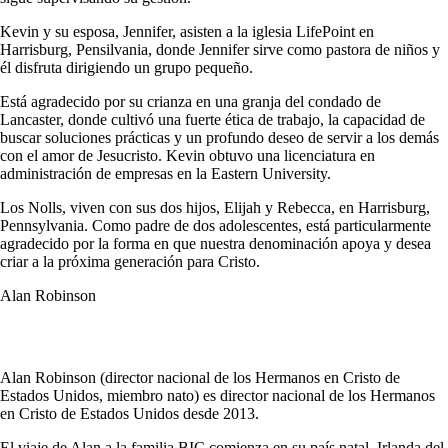
Kevin y su esposa, Jennifer, asisten a la iglesia LifePoint en
Harrisburg, Pensilvania, donde Jennifer sirve como pastora de niños y
él disfruta dirigiendo un grupo pequeño.
Está agradecido por su crianza en una granja del condado de
Lancaster, donde cultivó una fuerte ética de trabajo, la capacidad de
buscar soluciones prácticas y un profundo deseo de servir a los demás
con el amor de Jesucristo. Kevin obtuvo una licenciatura en
administración de empresas en la Eastern University.
Los Nolls, viven con sus dos hijos, Elijah y Rebecca, en Harrisburg,
Pennsylvania. Como padre de dos adolescentes, está particularmente
agradecido por la forma en que nuestra denominación apoya y desea
criar a la próxima generación para Cristo.
Alan Robinson
Alan Robinson (director nacional de los Hermanos en Cristo de
Estados Unidos, miembro nato) es director nacional de los Hermanos
en Cristo de Estados Unidos desde 2013.
El viaje de Alan a la familia BIC comienza en su país natal, Irlanda del