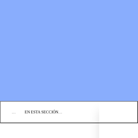
RECURSOS
LOS FONDOS PARA EL
Boletines
MINISTERIO
Guías de oración
Formas de donar
Vídeos
Donaciones planificadas
Fundación BIC
Estados financieros
BLOG
EVENTOS
ENCUENTRE UNA IGLESIA
EMPLEO
COMUNIQUÉMONOS
DONAR
…
EN ESTA SECCIÓN…
LO QUE CREEMOS