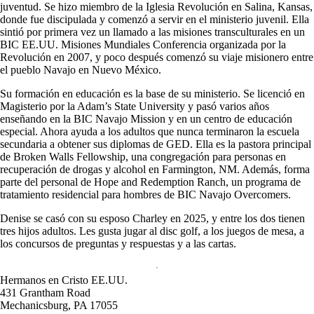
juventud. Se hizo miembro de la Iglesia Revolución en Salina, Kansas,
donde fue discipulada y comenzó a servir en el ministerio juvenil. Ella
sintió por primera vez un llamado a las misiones transculturales en un
BIC EE.UU. Misiones Mundiales Conferencia organizada por la
Revolución en 2007, y poco después comenzó su viaje misionero entre
el pueblo Navajo en Nuevo México.
Su formación en educación es la base de su ministerio. Se licenció en
Magisterio por la Adam’s State University y pasó varios años
enseñando en la BIC Navajo Mission y en un centro de educación
especial. Ahora ayuda a los adultos que nunca terminaron la escuela
secundaria a obtener sus diplomas de GED. Ella es la pastora principal
de Broken Walls Fellowship, una congregación para personas en
recuperación de drogas y alcohol en Farmington, NM. Además, forma
parte del personal de Hope and Redemption Ranch, un programa de
tratamiento residencial para hombres de BIC Navajo Overcomers.
Denise se casó con su esposo Charley en 2025, y entre los dos tienen
tres hijos adultos. Les gusta jugar al disc golf, a los juegos de mesa, a
los concursos de preguntas y respuestas y a las cartas.
Hermanos en Cristo EE.UU.
431 Grantham Road
Mechanicsburg,
PA
17055