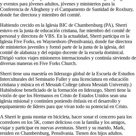
y eventos para jóvenes adultos, jóvenes y ministerios para la
Conferencia de Allegheny y el Campamento de Santidad de Roxbury,
donde fue directora y miembro del comité.
Habiendo crecido en la Iglesia BIC de Chambersburg (PA), Sherri
estuvo en la junta de educación cristiana, fue miembro del comité de
personal y directora de VBS. En la actualidad, Sherri participa en la
Iglesia Five Forks, en Waynesboro (Pensilvania), donde fue directora
de ministerios juveniles y formó parte de la junta de la iglesia, del
comité de alabanza y del equipo docente de la escuela dominical.
Dirigió varios viajes misioneros internacionales y continúa sirviendo de
diversas maneras en Five Forks Church.
Sherri tiene una maestría en liderazgo global de la Escuela de Estudios
Interculturales del Seminario Fuller y una licenciatura en educación
cristiana y música en el Messiah College (ahora Messiah University.)
Habiéndose beneficiado de la formación en liderazgo, Sherri tiene la
visión de que los Hermanos en Cristo de Estados Unidos sean una
iglesia misional y continúen poniendo énfasis en el desarrollo y
equipamiento de líderes para que vivan todo su potencial en Cristo.
A Sherri le gusta montar en bicicleta, hacer sonar el cencerro para los
corredores en los 5K, comer delicioso con la familia y los amigos,
viajar y participar en nuevas aventuras. Sherri y su marido, Mark,
residen en Chambersburg, Pensilvania. Tienen dos hijos adultos.