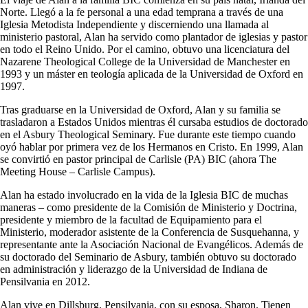
Norte. Llegó a la fe personal a una edad temprana a través de una
Iglesia Metodista Independiente y discerniendo una llamada al
ministerio pastoral, Alan ha servido como plantador de iglesias y pastor
en todo el Reino Unido. Por el camino, obtuvo una licenciatura del
Nazarene Theological College de la Universidad de Manchester en
1993 y un máster en teología aplicada de la Universidad de Oxford en
1997.
Tras graduarse en la Universidad de Oxford, Alan y su familia se
trasladaron a Estados Unidos mientras él cursaba estudios de doctorado
en el Asbury Theological Seminary. Fue durante este tiempo cuando
oyó hablar por primera vez de los Hermanos en Cristo. En 1999, Alan
se convirtió en pastor principal de Carlisle (PA) BIC (ahora The
Meeting House – Carlisle Campus).
Alan ha estado involucrado en la vida de la Iglesia BIC de muchas
maneras – como presidente de la Comisión de Ministerio y Doctrina,
presidente y miembro de la facultad de Equipamiento para el
Ministerio, moderador asistente de la Conferencia de Susquehanna, y
representante ante la Asociación Nacional de Evangélicos. Además de
su doctorado del Seminario de Asbury, también obtuvo su doctorado
en administración y liderazgo de la Universidad de Indiana de
Pensilvania en 2012.
Alan vive en Dillsburg, Pensilvania, con su esposa, Sharon. Tienen