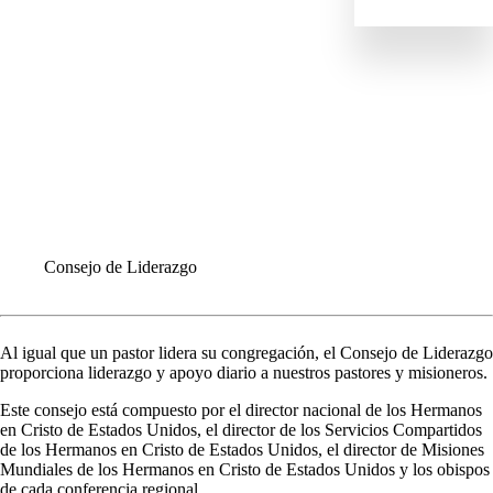
HISTORIA
ESTRUCTURA DE LIDERAZGO
Asamblea General
Junta de la Conferencia General
Consejo de Liderazgo
Comisiones
LAS CONFERENCIAS REGIONALES
CONGREGACIONES
INFORME ANUALE
COMUNIQUÉMONOS
Consejo de Liderazgo
Al igual que un pastor lidera su congregación, el Consejo de Liderazgo
proporciona liderazgo y apoyo diario a nuestros pastores y misioneros.
Este consejo está compuesto por el director nacional de los Hermanos
en Cristo de Estados Unidos, el director de los Servicios Compartidos
de los Hermanos en Cristo de Estados Unidos, el director de Misiones
Mundiales de los Hermanos en Cristo de Estados Unidos y los obispos
de cada
conferencia regional
.