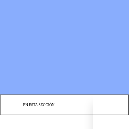
RECURSOS
LOS FONDOS PARA EL
Boletines
MINISTERIO
Guías de oración
Formas de donar
Vídeos
Donaciones planificadas
Fundación BIC
Estados financieros
BLOG
EVENTOS
ENCUENTRE UNA IGLESIA
EMPLEO
COMUNIQUÉMONOS
DONAR
…
EN ESTA SECCIÓN…
LO QUE CREEMOS