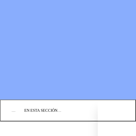
RECURSOS
LOS FONDOS PARA EL
Boletines
MINISTERIO
Guías de oración
Formas de donar
Vídeos
Donaciones planificadas
Fundación BIC
Estados financieros
BLOG
EVENTOS
ENCUENTRE UNA IGLESIA
EMPLEO
COMUNIQUÉMONOS
DONAR
…
EN ESTA SECCIÓN…
CULTURA Y PERSPECTIVAS