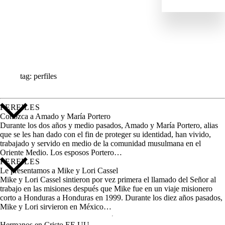
IMPACTO
NOTICIAS
PERFILES
RECURSOS
TODAS LAS HISTORIAS
tag: perfiles
PERFILES
Conozca a Amado y María Portero
Durante los dos años y medio pasados, Amado y María Portero, alias
que se les han dado con el fin de proteger su identidad, han vivido,
trabajado y servido en medio de la comunidad musulmana en el
Oriente Medio. Los esposos Portero…
PERFILES
Le presentamos a Mike y Lori Cassel
Mike y Lori Cassel sintieron por vez primera el llamado del Señor al
trabajo en las misiones después que Mike fue en un viaje misionero
corto a Honduras a Honduras en 1999. Durante los diez años pasados,
Mike y Lori sirvieron en México…
Hermanos en Cristo EE.UU.