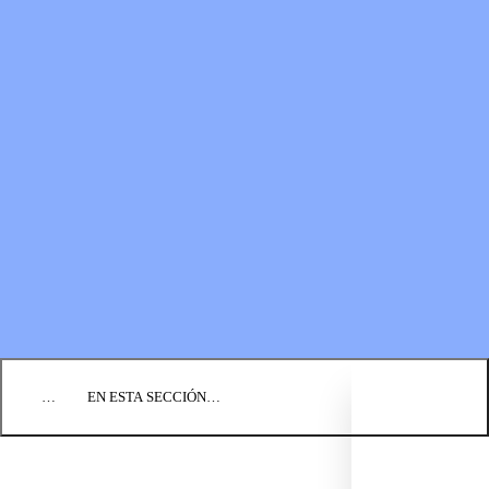
RECURSOS
LOS FONDOS PARA EL
Boletines
MINISTERIO
Guías de oración
Formas de donar
Vídeos
Donaciones planificadas
Fundación BIC
Estados financieros
BLOG
EVENTOS
ENCUENTRE UNA IGLESIA
EMPLEO
COMUNIQUÉMONOS
DONAR
…
EN ESTA SECCIÓN…
CULTURA Y PERSPECTIVAS