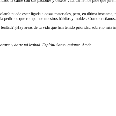
cado la carne con sus pasiones y deseos”. La carne nos pide que juremos 
idolatría puede estar ligada a cosas materiales, pero, en última instanci
dría pedirnos que rompamos nuestros hábitos y moldes. Como cristianos,
 lealtad? ¿Hay áreas de tu vida que han tenido prioridad sobre lo más i
orarte y darte mi lealtad. Espíritu Santo, guíame. Amén.