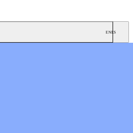
EN
ES
0
nes prósperas
n