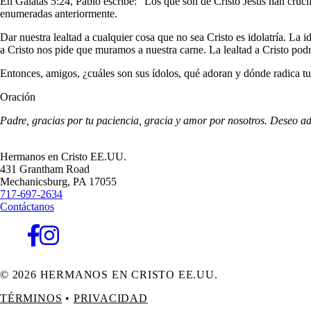
En Gálatas 5:24, Pablo escribe: “Los que son de Cristo Jesús han crucifi
enumeradas anteriormente.
Dar nuestra lealtad a cualquier cosa que no sea Cristo es idolatría. La 
a Cristo nos pide que muramos a nuestra carne. La lealtad a Cristo po
Entonces, amigos, ¿cuáles son sus ídolos, qué adoran y dónde radica tu
Oración
Padre, gracias por tu paciencia, gracia y amor por nosotros. Deseo ad
Hermanos en Cristo EE.UU.
431 Grantham Road
Mechanicsburg,
PA
17055
717-697-2634
Contáctanos
© 2026 HERMANOS EN CRISTO EE.UU.
TÉRMINOS
•
PRIVACIDAD