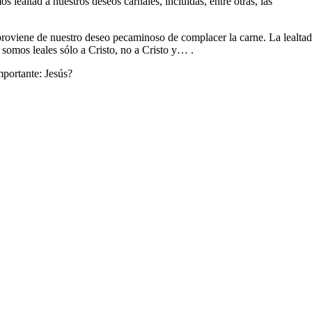
lealtad a nuestros deseos carnales, incluidas, entre otras, las
a, proviene de nuestro deseo pecaminoso de complacer la carne. La lealtad
 somos leales sólo a Cristo, no a Cristo y… .
mportante: Jesús?