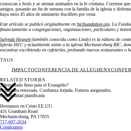
conozcan a Jesús y se sientan animados en la fe cristiana. Creemos qu
amigos, pasando un fin de semana con la familia de la iglesia y disfru
haya otros 45 años de ministerio fructífero por venir.
Este artículo se publicó originalmente en
bicfoundation.org
. La Fundac
financiamiento a congregaciones, organizaciones, particulares y minist
Salynda Hogsett
(también conocida como Lindy) es la editora de conten
Iglesia HEC y actualmente asiste a la iglesia Mechanicsburg BIC, donde 
encontrar escribiendo en cafeterías, probando nuevos restaurantes o h
TAGS
IMPACTO
CONFERENCIA DE ALLEGHENY
CONFER
RELATED STORIES
¿Demasiado lleno para el Evangelio?
Esperanza renovada. Confianza forjada. Futuros asegurados.
Generosidad planificada
Hermanos en Cristo EE.UU.
431 Grantham Road
Mechanicsburg,
PA
17055
717-697-2634
Contáctanos