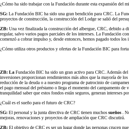
¿Cómo ha sido trabajar con la Fundación durante esta expansión del mi
SG:
La Fundación BIC ha sido una gran bendición para CRC. La Fu
proyectos de construcción, la construcción del Lodge se salió del pres
ZB:
Una vez finalizada la construcción del albergue, CRC, debido a di
regular, salvo varios pagos parciales de los intereses. La Fundación c
comenzó a cobrar impulso y, desde entonces, hemos pagado todos los in
¿Cómo utiliza otros productos y ofertas de la Fundación BIC para fortal
ZB: La
Fundación BIC ha sido un gran activo para CRC. Además del 
inversiones proporcionan rendimientos más altos que la mayoría de los 
reducción de la deuda o a nuestro programa de patrocinio de campamentos
el pago mensual del préstamo o llega el momento del campamento de ver
tranquilidad saber que estos fondos están seguros, generan intereses p
¿Cuál es el sueño para el futuro de CRC?
SG:
El personal y la junta directiva de CRC tienen muchos
sueños
. N
mejoras, renovaciones y proyectos de ampliación que CRC discutirá.
ZB:
El objetivo de CRC es ser un lugar donde las personas crucen nuest