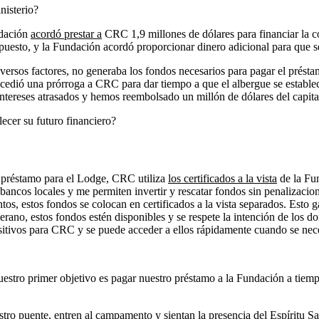
nisterio?
ndación
acordó prestar a
CRC 1,9 millones de dólares para financiar la 
upuesto, y la Fundación acordó proporcionar dinero adicional para que s
versos factores, no generaba los fondos necesarios para pagar el prés
oncedió una prórroga a CRC para dar tiempo a que el albergue se estable
tereses atrasados y hemos reembolsado un millón de dólares del capita
ecer su futuro financiero?
préstamo para el Lodge, CRC utiliza
los certificados a la vista
de la Fun
bancos locales y me permiten invertir y rescatar fondos sin penalizaci
, estos fondos se colocan en certificados a la vista separados. Esto ga
ano, estos fondos estén disponibles y se respete la intención de los 
ositivos para CRC y se puede acceder a ellos rápidamente cuando se nece
uestro primer objetivo es pagar nuestro préstamo a la Fundación a tiemp
ro puente, entren al campamento y sientan la presencia del Espíritu San