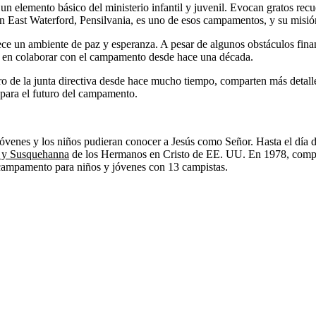
elemento básico del ministerio infantil y juvenil. Evocan gratos recue
East Waterford, Pensilvania, es uno de esos campamentos, y su misión 
ce un ambiente de paz y esperanza. A pesar de algunos obstáculos fina
ce en colaborar con el campamento desde hace una década.
 de la junta directiva desde hace mucho tiempo, comparten más detalles
 para el futuro del campamento.
 jóvenes y los niños pudieran conocer a Jesús como Señor. Hasta el día
 y Susquehanna
de los Hermanos en Cristo de EE. UU. En 1978, compra
r campamento para niños y jóvenes con 13 campistas.