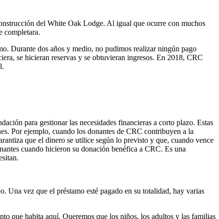
construcción del White Oak Lodge. Al igual que ocurre con muchos
e completara.
tamo. Durante dos años y medio, no pudimos realizar ningún pago
ciera, se hicieran reservas y se obtuvieran ingresos. En 2018, CRC
l.
dación para gestionar las necesidades financieras a corto plazo. Estas
ones. Por ejemplo, cuando los donantes de CRC contribuyen a la
rantiza que el dinero se utilice según lo previsto y que, cuando vence
donantes cuando hicieron su donación benéfica a CRC. Es una
sitan.
o. Una vez que el préstamo esté pagado en su totalidad, hay varias
to que habita aquí. Queremos que los niños, los adultos y las familias