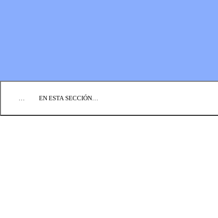
EVENTOS
ENCUENTRE UNA IGLESIA
EMPLEO
COMUNIQUÉMONOS
DONAR
…
EN ESTA SECCIÓN…
CULTURA Y PERSPECTIVAS
IMPACTO
NOTICIAS
PERFILES
RECURSOS
TODAS LAS HISTORIAS