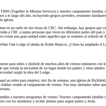
TIMS (Together in Mission Services) y nuestro campamento familiar, si
 a lo largo del año, incluyendo grupos juveniles, reuniones familiares,
la iglesia.
ntran en un radio de dos horas de CRC. Sin embargo, hay grupos que v
venida a CRC a tantas personas que viven en diferentes partes del país y
ro existe una gran unidad entre aquellos que se someten al señorío de J
el White Oak Lodge (Cabaña de Roble Blanco). ¿Cómo ha ampliado el Lo
 para niños y disfrutó de muchos años de exitoso ministerio con los
 que existía la necesidad de un lugar donde los padres y otros adultos 
ecesidad surgió la idea del Lodge
.
quí un retiro para mujeres; otro fin de semana, una iglesia de Richfiel
ijos habían venido al campamento de verano. Fue muy alentador saber 
verano.
liar a nuestros programas de verano. Nuestro campamento familiar cons
rse con los monitores y recibir ánimos para seguir juntos a Jesús.