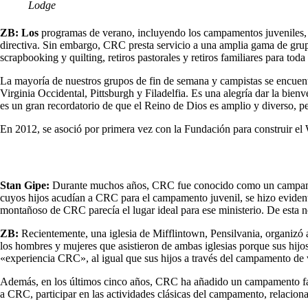
Lodge
ZB: Los
programas de verano, incluyendo los campamentos juveniles, 
directiva. Sin embargo, CRC presta servicio a una amplia gama de grupos
scrapbooking y quilting, retiros pastorales y retiros familiares para toda 
La mayoría de nuestros grupos de fin de semana y campistas se encue
Virginia Occidental, Pittsburgh y Filadelfia. Es una alegría dar la bien
es un gran recordatorio de que el Reino de Dios es amplio y diverso, pe
En 2012, se asoció por primera vez con la Fundación para construir 
Stan Gipe:
Durante muchos años, CRC fue conocido como un campamento
cuyos hijos acudían a CRC para el campamento juvenil, se hizo evidente
montañoso de CRC parecía el lugar ideal para ese ministerio. De esta n
ZB:
Recientemente, una iglesia de Mifflintown, Pensilvania, organizó a
los hombres y mujeres que asistieron de ambas iglesias porque sus h
«experiencia CRC», al igual que sus hijos a través del campamento de 
Además, en los últimos cinco años, CRC ha añadido un campamento fami
a CRC, participar en las actividades clásicas del campamento, relaciona