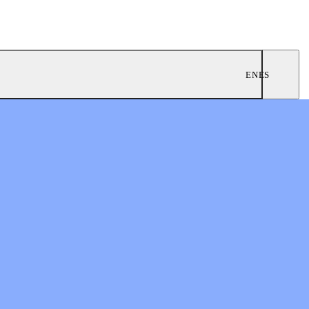
EN
ES
0
nes prósperas
n