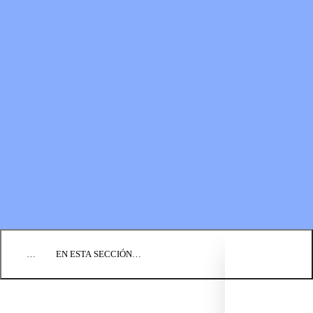
RECURSOS
LOS FONDOS PARA EL
Boletines
MINISTERIO
Guías de oración
Formas de donar
Vídeos
Donaciones planificadas
Fundación BIC
Estados financieros
BLOG
EVENTOS
ENCUENTRE UNA IGLESIA
EMPLEO
COMUNIQUÉMONOS
DONAR
…
EN ESTA SECCIÓN…
CULTURA Y PERSPECTIVAS