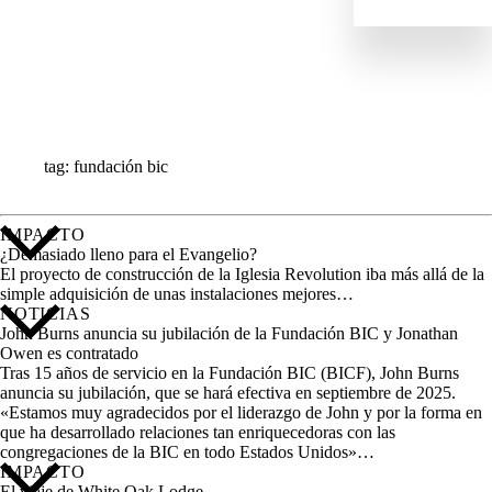
IMPACTO
NOTICIAS
PERFILES
RECURSOS
TODAS LAS HISTORIAS
tag: fundación bic
IMPACTO
¿Demasiado lleno para el Evangelio?
El proyecto de construcción de la Iglesia Revolution iba más allá de la
simple adquisición de unas instalaciones mejores…
NOTICIAS
John Burns anuncia su jubilación de la Fundación BIC y Jonathan
Owen es contratado
Tras 15 años de servicio en la Fundación BIC (BICF), John Burns
anuncia su jubilación, que se hará efectiva en septiembre de 2025.
«Estamos muy agradecidos por el liderazgo de John y por la forma en
que ha desarrollado relaciones tan enriquecedoras con las
congregaciones de la BIC en todo Estados Unidos»…
IMPACTO
El viaje de White Oak Lodge