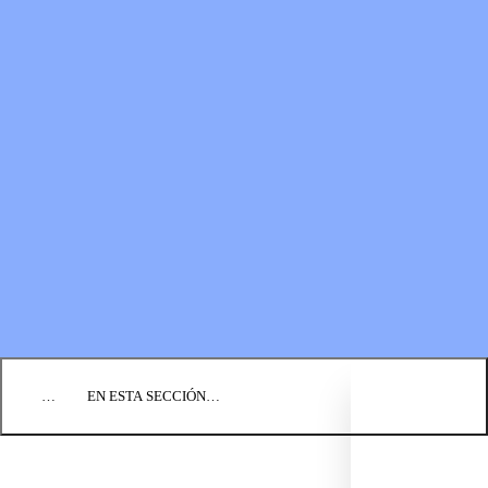
RECURSOS
LOS FONDOS PARA EL
Boletines
MINISTERIO
Guías de oración
Formas de donar
Vídeos
Donaciones planificadas
Fundación BIC
Estados financieros
BLOG
EVENTOS
ENCUENTRE UNA IGLESIA
EMPLEO
COMUNIQUÉMONOS
DONAR
…
EN ESTA SECCIÓN…
CULTURA Y PERSPECTIVAS