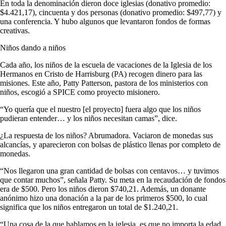
En toda la denominación dieron doce iglesias (donativo promedio:
$4.421,17), cincuenta y dos personas (donativo promedio: $497,77) y
una conferencia. Y hubo algunos que levantaron fondos de formas
creativas.
Niños dando a niños
Cada año, los niños de la escuela de vacaciones de la Iglesia de los
Hermanos en Cristo de Harrisburg (PA) recogen dinero para las
misiones. Este año, Patty Patterson, pastora de los ministerios con
niños, escogió a SPICE como proyecto misionero.
“Yo quería que el nuestro [el proyecto] fuera algo que los niños
pudieran entender… y los niños necesitan camas”, dice.
¿La respuesta de los niños? Abrumadora. Vaciaron de monedas sus
alcancías, y aparecieron con bolsas de plástico llenas por completo de
monedas.
“Nos llegaron una gran cantidad de bolsas con centavos… y tuvimos
que contar muchos”, señala Patty. Su meta en la recaudación de fondos
era de $500. Pero los niños dieron $740,21. Además, un donante
anónimo hizo una donación a la par de los primeros $500, lo cual
significa que los niños entregaron un total de $1.240,21.
“Una cosa de la que hablamos en la iglesia, es que no importa la edad