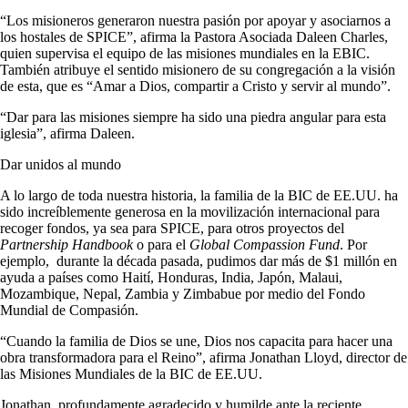
“Los misioneros generaron nuestra pasión por apoyar y asociarnos a
los hostales de SPICE”, afirma la Pastora Asociada Daleen Charles,
quien supervisa el equipo de las misiones mundiales en la EBIC.
También atribuye el sentido misionero de su congregación a la visión
de esta, que es “Amar a Dios, compartir a Cristo y servir al mundo”.
“Dar para las misiones siempre ha sido una piedra angular para esta
iglesia”, afirma Daleen.
Dar unidos al mundo
A lo largo de toda nuestra historia, la familia de la BIC de EE.UU. ha
sido increíblemente generosa en la movilización internacional para
recoger fondos, ya sea para SPICE, para otros proyectos del
Partnership Handbook
o para el
Global Compassion Fund
. Por
ejemplo, durante la década pasada, pudimos dar más de $1 millón en
ayuda a países como Haití, Honduras, India, Japón, Malaui,
Mozambique, Nepal, Zambia y Zimbabue por medio del Fondo
Mundial de Compasión.
“Cuando la familia de Dios se une, Dios nos capacita para hacer una
obra transformadora para el Reino”, afirma Jonathan Lloyd, director de
las Misiones Mundiales de la BIC de EE.UU.
Jonathan, profundamente agradecido y humilde ante la reciente