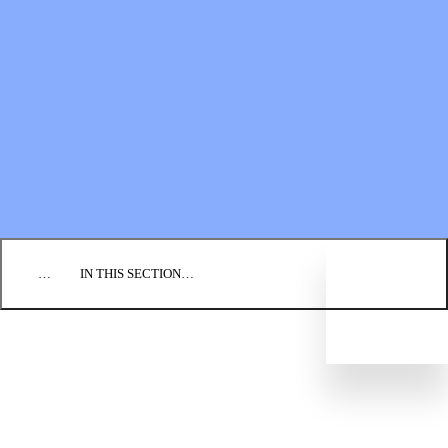
Financial Statements
BLOG
EVENTS
FIND A CHURCH
EMPLOYMENT
CONTACT US
DONATE
…
IN THIS SECTION…
CULTURE & PERSPECTIVES
IMPACT
NEWS
PROFILES
RESOURCES